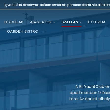
Skip
Egyedülálló élmények, időtlen emlékek, páratlan életérzés a Balat
to
content
KEZDŐLAP
AJÁNLATOK
SZÁLLÁS
ÉTTEREM
GARDEN BISTRO
A BL YachtClub er
apartmanban ízlésese
tóra. Az épület elhel