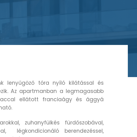
 lenyűgöző tóra nyíló kilátással és
lkezik. Az apartmanban a legmagasabb
accal ellátott franciaágy és ággyá
ható.
arokkal, zuhanyfülkés fürdőszobával,
óval, légkondicionáló berendezéssel,