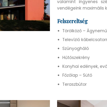
valamint ingyenes szél
vendégeink maximális 
Felszereltség
Törölköző – Ágynem
Televízió kábelcsator
Szúnyogháló
Hűtőszekrény
Konyhai edények, ev
Főzőlap – Sütő
Teraszbútor