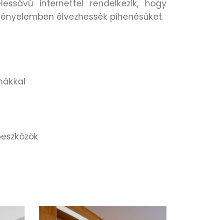
essávú internettel rendelkezik, hogy
kényelemben élvezhessék pihenésüket.
ű
nákkal
őeszközök