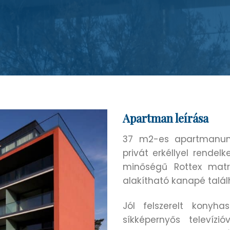
Apartman leírása
37 m2-es apartmanunk
privát erkéllyel rende
minőségű Rottex matr
alakítható kanapé talál
Jól felszerelt konyhas
síkképernyős televízi