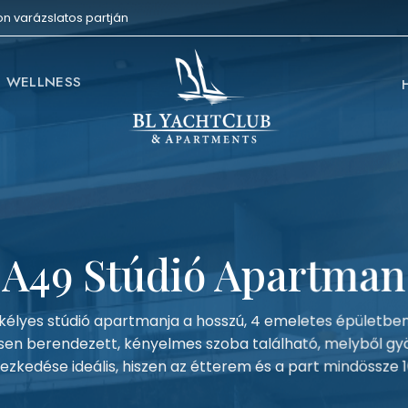
on varázslatos partján
WELLNESS
A49 Stúdió Apartman
kélyes stúdió apartmanja a hosszú, 4 emeletes épületben
n berendezett, kényelmes szoba található, melyből gyön
yezkedése ideális, hiszen az étterem és a part mindössze