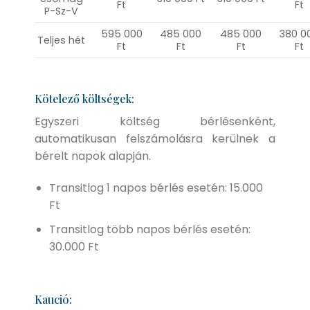
Ft
Ft
P-Sz-V
595 000
485 000
485 000
380 0
Teljes hét
Ft
Ft
Ft
Ft
Kötelező költségek:
Egyszeri költség bérlésenként,
automatikusan felszámolásra kerülnek a
bérelt napok alapján.
Transitlog 1 napos bérlés esetén: 15.000
Ft
Transitlog több napos bérlés esetén:
30.000 Ft
Kaució: