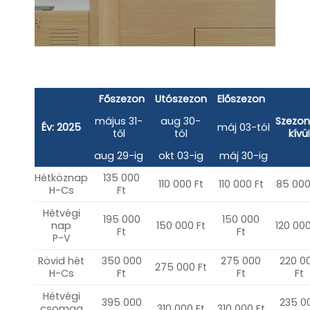
Főszezon
Utószezon
Előszezon
május 31-
aug 30-
Szezo
Év: 2025
máj 03-tól
től
tól
kívü
l
aug 29-ig
okt 03-ig
máj 30-ig
Hétköznap
135 000
110 000 Ft
110 000 Ft
85 000
H-Cs
Ft
Hétvégi
195 000
150 000
nap
150 000 Ft
120 000
Ft
Ft
P-V
Rövid hét
350 000
275 000
220 0
275 000 Ft
H-Cs
Ft
Ft
Ft
Hétvégi
395 000
235 0
csomag
310 000 Ft
310 000 Ft