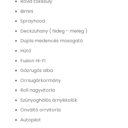
Rövid tőkesúly
Bimini
Sprayhood
Deckzuhany ( hideg – meleg )
Dupla medencés mosogató
Hűtő
Fusion Hi-Fi
Gázrugós alba
Orrsugárkormány
Roll nagyvitorla
Szúnyoghálós árnyékolók
Önváltó orrvitorla
Autopilot